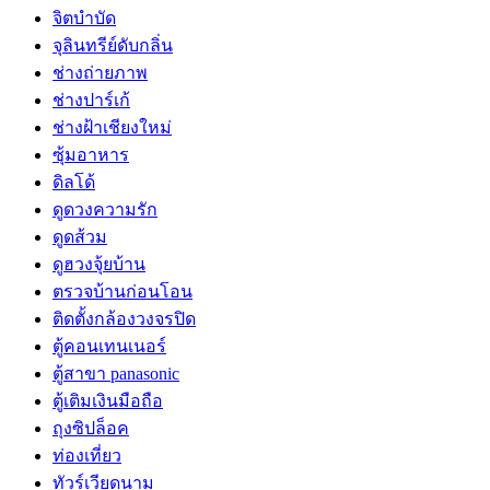
จิตบำบัด
จุลินทรีย์ดับกลิ่น
ช่างถ่ายภาพ
ช่างปาร์เก้
ช่างฝ้าเชียงใหม่
ซุ้มอาหาร
ดิลโด้
ดูดวงความรัก
ดูดส้วม
ดูฮวงจุ้ยบ้าน
ตรวจบ้านก่อนโอน
ติดตั้งกล้องวงจรปิด
ตู้คอนเทนเนอร์
ตู้สาขา panasonic
ตู้เติมเงินมือถือ
ถุงซิปล็อค
ท่องเที่ยว
ทัวร์เวียดนาม