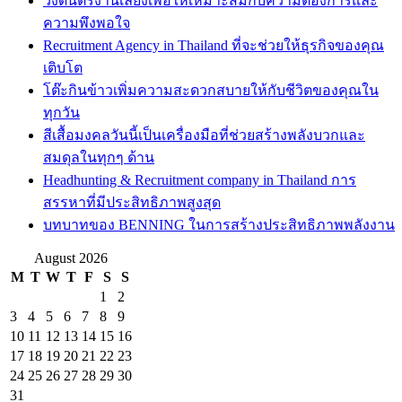
วงดนตรีงานเลี้ยงเพื่อให้เหมาะสมกับความต้องการและ
ความพึงพอใจ
Recruitment Agency in Thailand ที่จะช่วยให้ธุรกิจของคุณ
เติบโต
โต๊ะกินข้าวเพิ่มความสะดวกสบายให้กับชีวิตของคุณใน
ทุกวัน
สีเสื้อมงคลวันนี้เป็นเครื่องมือที่ช่วยสร้างพลังบวกและ
สมดุลในทุกๆ ด้าน
Headhunting & Recruitment company in Thailand การ
สรรหาที่มีประสิทธิภาพสูงสุด
บทบาทของ BENNING ในการสร้างประสิทธิภาพพลังงาน
August 2026
M
T
W
T
F
S
S
1
2
3
4
5
6
7
8
9
10
11
12
13
14
15
16
17
18
19
20
21
22
23
24
25
26
27
28
29
30
31