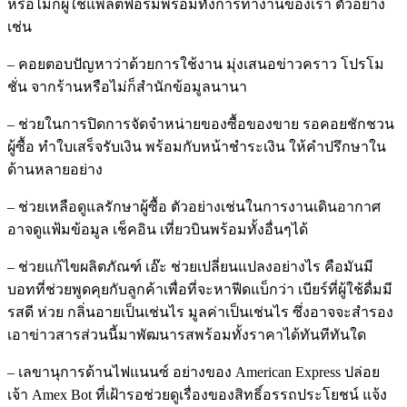
หรือไม่ก็ผู้ใช้แพลตฟอร์มพร้อมทั้งการทำงานของเรา ตัวอย่าง
เช่น
– คอยตอบปัญหาว่าด้วยการใช้งาน มุ่งเสนอข่าวคราว โปรโม
ชั่น จากร้านหรือไม่ก็สำนักข้อมูลนานา
– ช่วยในการปิดการจัดจำหน่ายของซื้อของขาย รอคอยชักชวน
ผู้ซื้อ ทำใบเสร็จรับเงิน พร้อมกับหน้าชำระเงิน ให้คำปรึกษาใน
ด้านหลายอย่าง
– ช่วยเหลือดูแลรักษาผู้ซื้อ ตัวอย่างเช่นในการงานเดินอากาศ
อาจดูแฟ้มข้อมูล เช็คอิน เที่ยวบินพร้อมทั้งอื่นๆได้
– ช่วยแก้ไขผลิตภัณฑ์ เอ๊ะ ช่วยเปลี่ยนแปลงอย่างไร คือมันมี
บอทที่ช่วยพูดคุยกับลูกค้าเพื่อที่จะหาฟีดแบ็กว่า เบียร์ที่ผู้ใช้ดื่มมี
รสดี ห่วย กลิ่นอายเป็นเช่นไร มูลค่าเป็นเช่นไร ซึ่งอาจจะสำรอง
เอาข่าวสารส่วนนี้มาพัฒนารสพร้อมทั้งราคาได้ทันทีทันใด
– เลขานุการด้านไฟแนนซ์ อย่างของ American Express ปล่อย
เจ้า Amex Bot ที่เฝ้ารอช่วยดูเรื่องของสิทธิ์อรรถประโยชน์ แจ้ง