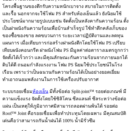
โครงพื้นฐานของตึกรับความหนักเบาจาง สบายในการติดตั้ง
และรื้อ นอกจากจะใช้โฟม PS สำหรับห้องเย็นแล้ว ยังนิยมใช้
ประโยชน์มากมายรูปแบบเช่น จัดตั้งเป็นหลังคากันความร้อน ตั้ง
เป็นฝาผนังกันความร้อนเพื่อบ้านสำเร็จรูป ใช้ทำตึกคลังเก็บของ
ของซื้อของขาย ลดขบวนการ ระยะเวลาปฏิบัติงานและลดทุน
แผนการ เมื่อเทียบการก่อสร้างฝาผนังตึกโดยใช้โฟม PS เปรียบ
เทียบผนังคอนกรีต ฝาผนังโฟม PS มีมูลค่าต่อตารางเมตรถูกกว่า
จัดตั้งได้เร็วกว่า และมีคุณลักษณะกันความร้อนจากภายนอกได้
ดิบได้ดี ถนอมกำลังแรงงาน โฟม PS นิยมใช้ประโยชน์ในโรง
เรือน เพราะว่าเป็นฉนวนกันความร้อนได้เป็นอย่างยอดเยี่ยม
ทำเอาถนอมพลังงานในการใช้เครื่องปรับอากาศ
ระบบรอยเชื่อม
ห้องเย็น
มีทั้งข้อต่อ Split-joint™ รอยต่อเกณฑ์ มี
ความแข็งแรง จัดตั้งโดยใช้ซิลิโคน ซีลแลนท์ ซีลระหว่างข้อต่อ
แผ่น เป็นเหตุให้ภูมิอากาศมิสามารถลอดผ่านพ้นได้ รอยต่อ
Roof™ Joint คือรอยเชื่อมเพื่อทำประทุนโดยเฉพาะ มีคุณสมบัติ
เด่นคือว่าสามารถกันน้ำฝนได้ 100% น้ำมิรั่วซึม