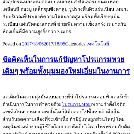
ผิวอุปกรณ์ห้องเย็น คือแบบเหล็กหุ้มสี คัลเลอร์บอนด์ เหล็ก
เคลือบสี ดองบู เหล็กชุบซิงคาลุม รูปร่างพื้นผิวแผ่นเนียน เหมาะ
กับบริเวณที่ประสงค์ความใสสะอาดสูง พร้อมทั้งเรียบๆเป็น
ระเบียบ แผ่นรีดลอนเกณฑ์ ช่วยเพิ่มความแข็งแกร่ง เหมาะกับ
ห้องเย็นที่มีความสูงยิ่งกว่า 3 เมตร
Posted on
2017/18/06
2017/18/05
Categories
เทคโนโลยี
ข้อคิดเห็นในการแก้ปัญหาโปรแกรมหวย
เดิมๆ พร้อมทั้งมุมมองใหม่เอี่ยมในงานการ
แต่เดิมนั้นความมุ่งมั่นแบบอย่างที่นำโปรแกรมคอมพิวเตอร์เข้า
ดำเนินการในการทำหวยด้วย
โปรแกรมหวย
เพราะว่าตั้งใจตัด
เลขที่เกินจากหมายเลขอั้นไม่ก็ลิมิตออกไปซื้อหาเจ้ามืออื่น
สำหรับลดความเสี่ยงที่จะเข้าเนื้อ ถ้ามีผู้แทงถูกส่วนใหญ่ โดย
เหตุนั้นช่วงทำงานผู้ใช้จึงถือเอาว่าพึงเก็บไว้เท่าไหร่พร้อมกับตัด