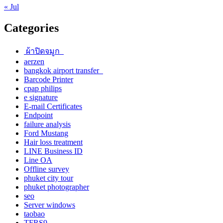
« Jul
Categories
ผ้าปิดจมูก
aerzen
bangkok airport transfer
Barcode Printer
cpap philips
e signature
E-mail Certificates
Endpoint
failure analysis
Ford Mustang
Hair loss treatment
LINE Business ID
Line OA
Offline survey
phuket city tour
phuket photographer
seo
Server windows
taobao
TFRS9