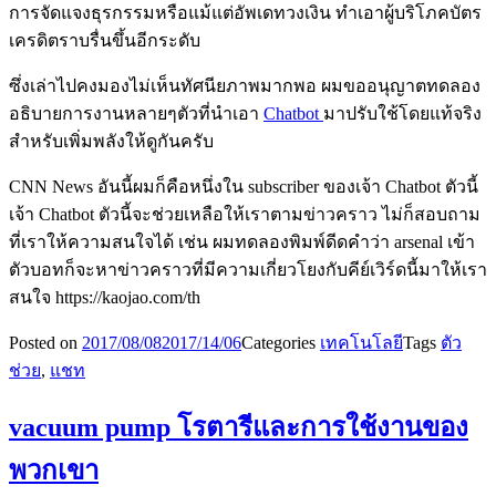
การจัดแจงธุรกรรมหรือแม้แต่อัพเดทวงเงิน ทำเอาผู้บริโภคบัตร
เครดิตราบรื่นขึ้นอีกระดับ
ซึ่งเล่าไปคงมองไม่เห็นทัศนียภาพมากพอ ผมขออนุญาตทดลอง
อธิบายการงานหลายๆตัวที่นำเอา
Chatbot
มาปรับใช้โดยแท้จริง
สำหรับเพิ่มพลังให้ดูกันครับ
CNN News อันนี้ผมก็คือหนึ่งใน subscriber ของเจ้า Chatbot ตัวนี้
เจ้า Chatbot ตัวนี้จะช่วยเหลือให้เราตามข่าวคราว ไม่ก็สอบถาม
ที่เราให้ความสนใจได้ เช่น ผมทดลองพิมพ์ดีดคำว่า arsenal เข้า
ตัวบอทก็จะหาข่าวคราวที่มีความเกี่ยวโยงกับคีย์เวิร์ดนี้มาให้เรา
สนใจ https://kaojao.com/th
Posted on
2017/08/08
2017/14/06
Categories
เทคโนโลยี
Tags
ตัว
ช่วย
,
แชท
vacuum pump โรตารีและการใช้งานของ
พวกเขา