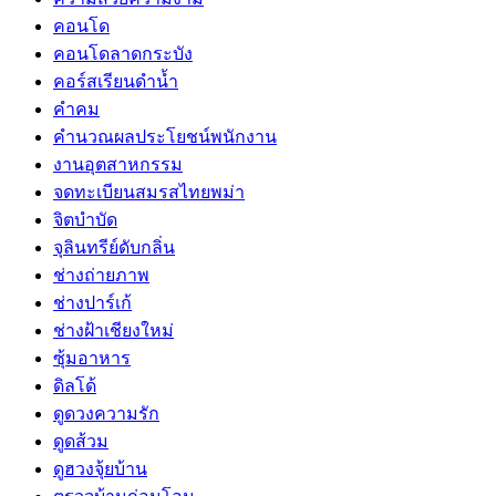
คอนโด
คอนโดลาดกระบัง
คอร์สเรียนดำน้ำ
คำคม
คำนวณผลประโยชน์พนักงาน
งานอุตสาหกรรม
จดทะเบียนสมรสไทยพม่า
จิตบำบัด
จุลินทรีย์ดับกลิ่น
ช่างถ่ายภาพ
ช่างปาร์เก้
ช่างฝ้าเชียงใหม่
ซุ้มอาหาร
ดิลโด้
ดูดวงความรัก
ดูดส้วม
ดูฮวงจุ้ยบ้าน