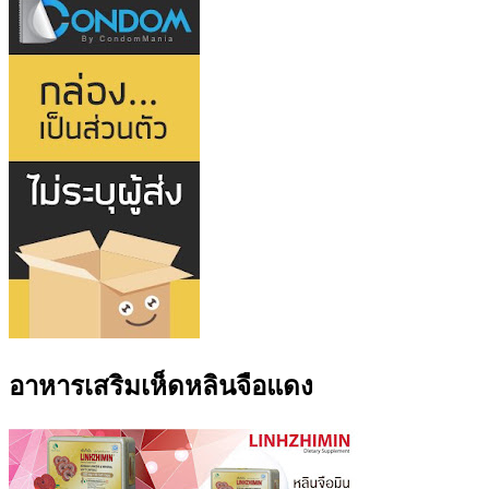
อาหารเสริมเห็ดหลินจือแดง