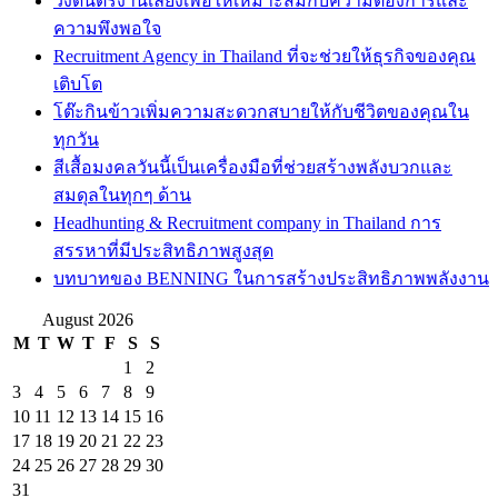
วงดนตรีงานเลี้ยงเพื่อให้เหมาะสมกับความต้องการและ
ความพึงพอใจ
Recruitment Agency in Thailand ที่จะช่วยให้ธุรกิจของคุณ
เติบโต
โต๊ะกินข้าวเพิ่มความสะดวกสบายให้กับชีวิตของคุณใน
ทุกวัน
สีเสื้อมงคลวันนี้เป็นเครื่องมือที่ช่วยสร้างพลังบวกและ
สมดุลในทุกๆ ด้าน
Headhunting & Recruitment company in Thailand การ
สรรหาที่มีประสิทธิภาพสูงสุด
บทบาทของ BENNING ในการสร้างประสิทธิภาพพลังงาน
August 2026
M
T
W
T
F
S
S
1
2
3
4
5
6
7
8
9
10
11
12
13
14
15
16
17
18
19
20
21
22
23
24
25
26
27
28
29
30
31