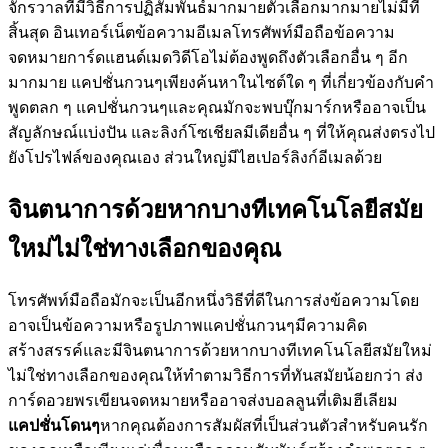
จักรวาลที่มีวิธีการปฏิสัมพันธ์มากมายตัวเลือกมากมายไม่มีที่
สิ้นสุด อินเทอร์เน็ตข้อความอีเมลโทรศัพท์มือถือข้อความ
จดหมายการ์ดแฮนด์เมดวิดีโอไม่ต้องพูดถึงตัวเลือกอื่น ๆ อีก
มากมาย แคปชั่นกวนๆเพียงค้นหาในไซต์ใด ๆ ที่เกี่ยวข้องกับคำ
พูดตลก ๆ แคปชั่นกวนๆและคุณมักจะพบบุ๊กมาร์กหรืออาจเป็น
สัญลักษณ์แบ่งปัน และลิงก์โซเชียลมีเดียอื่น ๆ ที่ให้คุณส่งตรงไป
ยังโปรไฟล์ของคุณเอง ส่วนใหญ่มีไฮเปอร์ลิงก์อีเมลด้วย
จินตนาการด้วยหากบางทีเทคโนโลยีสมัย
ใหม่ไม่ใช่ทางเลือกของคุณ
โทรศัพท์มือถือมักจะเป็นอีกหนึ่งวิธีที่ดีในการส่งข้อความโดย
อาจเป็นข้อความหรือรูปภาพแคปชั่นกวนๆมีความคิด
สร้างสรรค์และมีจินตนาการด้วยหากบางทีเทคโนโลยีสมัยใหม่
ไม่ใช่ทางเลือกของคุณให้ทำตามวิธีการที่ทันสมัยน้อยกว่า ส่ง
การ์ดอวยพรเขียนจดหมายหรืออาจส่งบอลลูนที่เติมฮีเลียม
แคปชั่นโดนๆ
หากคุณต้องการสัมผัสที่เป็นส่วนตัวสำหรับคนรัก