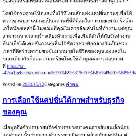
ของคุณหรือเพียงแค่เพื่อนหรือความสัมพันธ์สร้างคำพูดตลก ๆ
โดยใช้กระดาษโน้ตและทิ้งไว้ที่ไหนสักแห่งแคปชั่นกวนๆเพื่อให้
พวกเขาพบงานน่าจะเป็นสถานที่ที่ดีที่สุดในการเผยแพร่เกร็ดเล็ก
เกร็ดน้อยเหล่านี้ ในขณะที่คุณไม่ควรล้อเล่นในที่ทำงาน แต่คุณ
สามารถหาเวลาสร้างเสียงหัวเราะเพื่อเพิ่มสีสันให้กับวันทำงาน
ที่น่าเบื่อได้แคปชั่นกวนๆเห็นได้ชัดว่าช่วงพักกลางวันเป็นช่วง
เวลาที่ดีสร้างความขบขันมากมายในชีวิตของคุณเองและใน
ขณะเดียวกันก็ลดความเครียดโดยใช้คำพูดตลก ๆ สอบถาม
ที่
https://xn-
-42ca1ge8ca5azoob.com/%E0%B9%81%E0%B8%84%E0
Posted on
2020/15/12
Categories
คำคม
การเลือกใช้แคปชั่นใต้ภาพสำหรับธุรกิจ
ของคุณ
เมื่อพูดถึงคำบรรยายหรือคำบรรยายบางคนอาจสับสนเล็กน้อย
แต่คำตอบนั้นง่ายมาก คำบรรยายมีความคล้ายกับแคปชั่นแต่