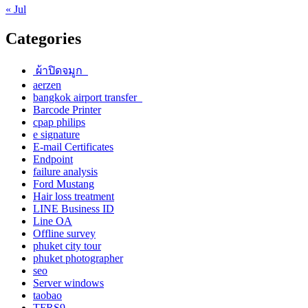
« Jul
Categories
ผ้าปิดจมูก
aerzen
bangkok airport transfer
Barcode Printer
cpap philips
e signature
E-mail Certificates
Endpoint
failure analysis
Ford Mustang
Hair loss treatment
LINE Business ID
Line OA
Offline survey
phuket city tour
phuket photographer
seo
Server windows
taobao
TFRS9