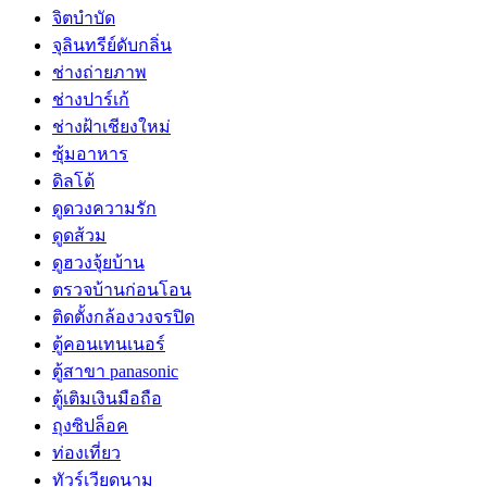
จิตบำบัด
จุลินทรีย์ดับกลิ่น
ช่างถ่ายภาพ
ช่างปาร์เก้
ช่างฝ้าเชียงใหม่
ซุ้มอาหาร
ดิลโด้
ดูดวงความรัก
ดูดส้วม
ดูฮวงจุ้ยบ้าน
ตรวจบ้านก่อนโอน
ติดตั้งกล้องวงจรปิด
ตู้คอนเทนเนอร์
ตู้สาขา panasonic
ตู้เติมเงินมือถือ
ถุงซิปล็อค
ท่องเที่ยว
ทัวร์เวียดนาม