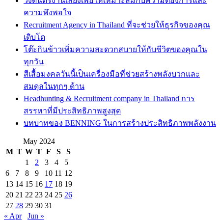
วงดนตรีงานเลี้ยงเพื่อให้เหมาะสมกับความต้องการและ
ความพึงพอใจ
Recruitment Agency in Thailand ที่จะช่วยให้ธุรกิจของคุณ
เติบโต
โต๊ะกินข้าวเพิ่มความสะดวกสบายให้กับชีวิตของคุณใน
ทุกวัน
สีเสื้อมงคลวันนี้เป็นเครื่องมือที่ช่วยสร้างพลังบวกและ
สมดุลในทุกๆ ด้าน
Headhunting & Recruitment company in Thailand การ
สรรหาที่มีประสิทธิภาพสูงสุด
บทบาทของ BENNING ในการสร้างประสิทธิภาพพลังงาน
May 2024
M
T
W
T
F
S
S
1
2
3
4
5
6
7
8
9
10
11
12
13
14
15
16
17
18
19
20
21
22
23
24
25
26
27
28
29
30
31
« Apr
Jun »