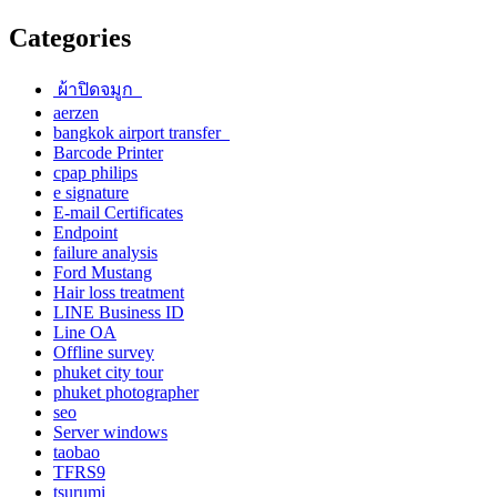
Categories
ผ้าปิดจมูก
aerzen
bangkok airport transfer
Barcode Printer
cpap philips
e signature
E-mail Certificates
Endpoint
failure analysis
Ford Mustang
Hair loss treatment
LINE Business ID
Line OA
Offline survey
phuket city tour
phuket photographer
seo
Server windows
taobao
TFRS9
tsurumi