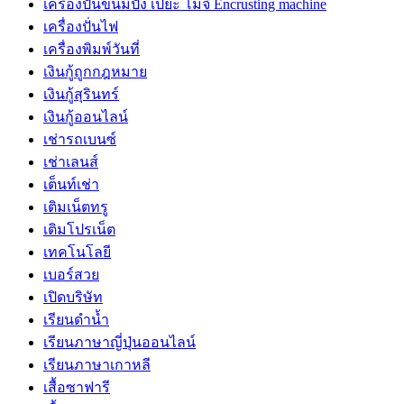
เครื่องปั้นขนมปัง เปี๊ยะ โมจิ Encrusting machine
เครื่องปั่นไฟ
เครื่องพิมพ์วันที่
เงินกู้ถูกกฎหมาย
เงินกู้สุรินทร์
เงินกู้ออนไลน์
เช่ารถเบนซ์
เช่าเลนส์
เต็นท์เช่า
เติมเน็ตทรู
เติมโปรเน็ต
เทคโนโลยี
เบอร์สวย
เปิดบริษัท
เรียนดำน้ำ
เรียนภาษาญี่ปุ่นออนไลน์
เรียนภาษาเกาหลี
เสื้อซาฟารี