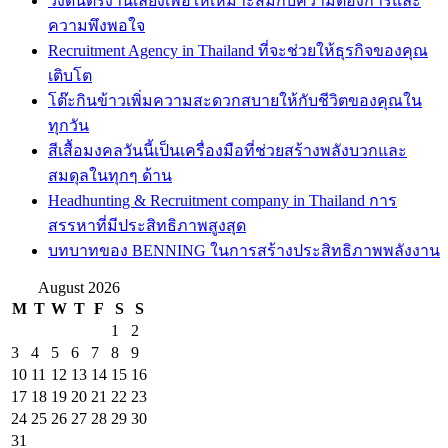
วงดนตรีงานเลี้ยงเพื่อให้เหมาะสมกับความต้องการและ
ความพึงพอใจ
Recruitment Agency in Thailand ที่จะช่วยให้ธุรกิจของคุณ
เติบโต
โต๊ะกินข้าวเพิ่มความสะดวกสบายให้กับชีวิตของคุณใน
ทุกวัน
สีเสื้อมงคลวันนี้เป็นเครื่องมือที่ช่วยสร้างพลังบวกและ
สมดุลในทุกๆ ด้าน
Headhunting & Recruitment company in Thailand การ
สรรหาที่มีประสิทธิภาพสูงสุด
บทบาทของ BENNING ในการสร้างประสิทธิภาพพลังงาน
August 2026
M
T
W
T
F
S
S
1
2
3
4
5
6
7
8
9
10
11
12
13
14
15
16
17
18
19
20
21
22
23
24
25
26
27
28
29
30
31