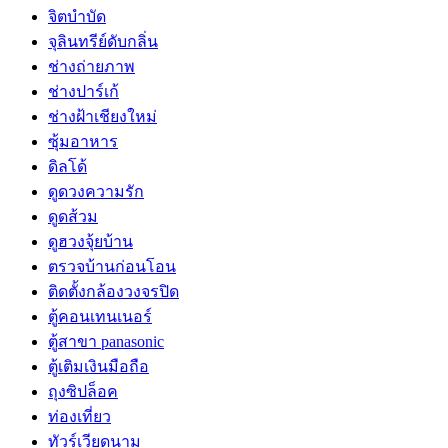
จิตบำบัด
จุลินทรีย์ดับกลิ่น
ช่างถ่ายภาพ
ช่างปาร์เก้
ช่างฝ้าเชียงใหม่
ซุ้มอาหาร
ดิลโด้
ดูดวงความรัก
ดูดส้วม
ดูฮวงจุ้ยบ้าน
ตรวจบ้านก่อนโอน
ติดตั้งกล้องวงจรปิด
ตู้คอนเทนเนอร์
ตู้สาขา panasonic
ตู้เติมเงินมือถือ
ถุงซิปล็อค
ท่องเที่ยว
ทัวร์เวียดนาม