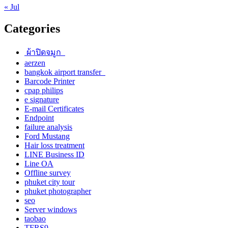
« Jul
Categories
ผ้าปิดจมูก
aerzen
bangkok airport transfer
Barcode Printer
cpap philips
e signature
E-mail Certificates
Endpoint
failure analysis
Ford Mustang
Hair loss treatment
LINE Business ID
Line OA
Offline survey
phuket city tour
phuket photographer
seo
Server windows
taobao
TFRS9