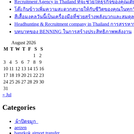
Recruitment Agency in Thailand ที่จะช่วยให้ธุรกิจของคุณเต
โต๊ะกินข้าวเพิ่มความสะดวกสบายให้กับชีวิตของคุณในทุกว
สีเสื้อมงคลวันนี้เป็นเครื่องมือที่ช่วยสร้างพลังบวกและสมดุ
Headhunting & Recruitment company in Thailand การสรรหาท
บทบาทของ BENNING ในการสร้างประสิทธิภาพพลังงาน
August 2026
M
T
W
T
F
S
S
1
2
3
4
5
6
7
8
9
10
11
12
13
14
15
16
17
18
19
20
21
22
23
24
25
26
27
28
29
30
31
« Jul
Categories
ผ้าปิดจมูก
aerzen
bangkok airport transfer