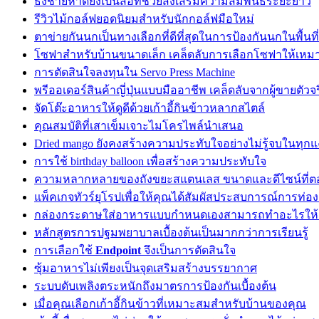
ธงชายหาดยังเป็นสื่อที่ช่วยส่งเสริมความสัมพันธ์ระยะยาว
รีวิวไม้กอล์ฟยอดนิยมสำหรับนักกอล์ฟมือใหม่
ตาข่ายกันนกเป็นทางเลือกที่ดีที่สุดในการป้องกันนกในพื้นท
โซฟาสำหรับบ้านขนาดเล็ก เคล็ดลับการเลือกโซฟาให้เหมาะก
การตัดสินใจลงทุนใน Servo Press Machine
พรีออเดอร์สินค้าญี่ปุ่นแบบมืออาชีพ เคล็ดลับจากผู้ขายตัวจร
จัดโต๊ะอาหารให้ดูดีด้วยเก้าอี้กินข้าวหลากสไตล์
คุณสมบัติที่เสาเข็มเจาะไมโครไพล์นำเสนอ
Dried mango ยังคงสร้างความประทับใจอย่างไม่รู้จบในทุกแง
การใช้ birthday balloon เพื่อสร้างความประทับใจ
ความหลากหลายของถังขยะสแตนเลส ขนาดและดีไซน์ที่ต
แพ็คเกจทัวร์ยุโรปเพื่อให้คุณได้สัมผัสประสบการณ์การท่องเ
กล่องกระดาษใส่อาหารแบบกำหนดเองสามารถทำอะไรให้ก
หลักสูตรการปฐมพยาบาลเบื้องต้นเป็นมากกว่าการเรียนรู้
การเลือกใช้
Endpoint
จึงเป็นการตัดสินใจ
ซุ้มอาหารไม่เพียงเป็นจุดเสริมสร้างบรรยากาศ
ระบบดับเพลิงตระหนักถึงมาตรการป้องกันเบื้องต้น
เมื่อคุณเลือกเก้าอี้กินข้าวที่เหมาะสมสำหรับบ้านของคุณ