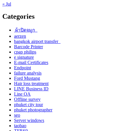
« Jul
Categories
ผ้าปิดจมูก
aerzen
bangkok airport transfer
Barcode Printer
cpap philips
e signature
E-mail Certificates
Endpoint
failure analysis
Ford Mustang
Hair loss treatment
LINE Business ID
Line OA
Offline survey
phuket city tour
phuket photographer
seo
Server windows
taobao
TFRS9