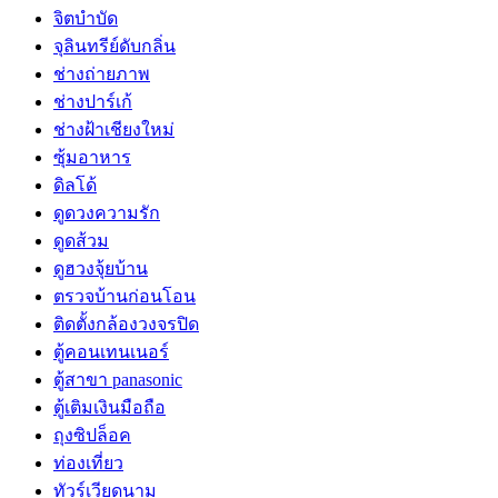
จิตบำบัด
จุลินทรีย์ดับกลิ่น
ช่างถ่ายภาพ
ช่างปาร์เก้
ช่างฝ้าเชียงใหม่
ซุ้มอาหาร
ดิลโด้
ดูดวงความรัก
ดูดส้วม
ดูฮวงจุ้ยบ้าน
ตรวจบ้านก่อนโอน
ติดตั้งกล้องวงจรปิด
ตู้คอนเทนเนอร์
ตู้สาขา panasonic
ตู้เติมเงินมือถือ
ถุงซิปล็อค
ท่องเที่ยว
ทัวร์เวียดนาม