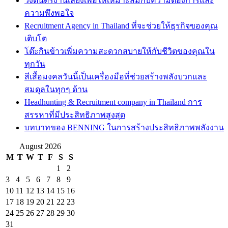
วงดนตรีงานเลี้ยงเพื่อให้เหมาะสมกับความต้องการและ
ความพึงพอใจ
Recruitment Agency in Thailand ที่จะช่วยให้ธุรกิจของคุณ
เติบโต
โต๊ะกินข้าวเพิ่มความสะดวกสบายให้กับชีวิตของคุณใน
ทุกวัน
สีเสื้อมงคลวันนี้เป็นเครื่องมือที่ช่วยสร้างพลังบวกและ
สมดุลในทุกๆ ด้าน
Headhunting & Recruitment company in Thailand การ
สรรหาที่มีประสิทธิภาพสูงสุด
บทบาทของ BENNING ในการสร้างประสิทธิภาพพลังงาน
August 2026
M
T
W
T
F
S
S
1
2
3
4
5
6
7
8
9
10
11
12
13
14
15
16
17
18
19
20
21
22
23
24
25
26
27
28
29
30
31