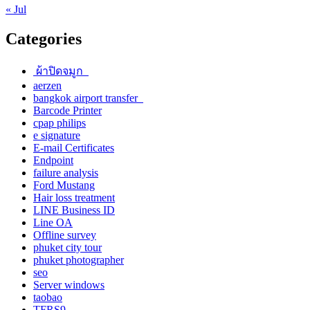
« Jul
Categories
ผ้าปิดจมูก
aerzen
bangkok airport transfer
Barcode Printer
cpap philips
e signature
E-mail Certificates
Endpoint
failure analysis
Ford Mustang
Hair loss treatment
LINE Business ID
Line OA
Offline survey
phuket city tour
phuket photographer
seo
Server windows
taobao
TFRS9