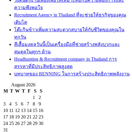
วงดนตรีงานเลี้ยงเพื่อให้เหมาะสมกับความต้องการและ
ความพึงพอใจ
Recruitment Agency in Thailand ที่จะช่วยให้ธุรกิจของคุณ
เติบโต
โต๊ะกินข้าวเพิ่มความสะดวกสบายให้กับชีวิตของคุณใน
ทุกวัน
สีเสื้อมงคลวันนี้เป็นเครื่องมือที่ช่วยสร้างพลังบวกและ
สมดุลในทุกๆ ด้าน
Headhunting & Recruitment company in Thailand การ
สรรหาที่มีประสิทธิภาพสูงสุด
บทบาทของ BENNING ในการสร้างประสิทธิภาพพลังงาน
August 2026
M
T
W
T
F
S
S
1
2
3
4
5
6
7
8
9
10
11
12
13
14
15
16
17
18
19
20
21
22
23
24
25
26
27
28
29
30
31