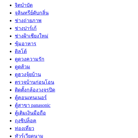
จิตบำบัด
จุลินทรีย์ดับกลิ่น
ช่างถ่ายภาพ
ช่างปาร์เก้
ช่างฝ้าเชียงใหม่
ซุ้มอาหาร
ดิลโด้
ดูดวงความรัก
ดูดส้วม
ดูฮวงจุ้ยบ้าน
ตรวจบ้านก่อนโอน
ติดตั้งกล้องวงจรปิด
ตู้คอนเทนเนอร์
ตู้สาขา panasonic
ตู้เติมเงินมือถือ
ถุงซิปล็อค
ท่องเที่ยว
ทัวร์เวียดนาม