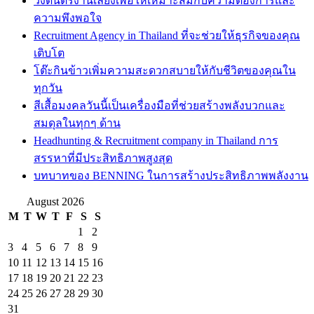
วงดนตรีงานเลี้ยงเพื่อให้เหมาะสมกับความต้องการและ
ความพึงพอใจ
Recruitment Agency in Thailand ที่จะช่วยให้ธุรกิจของคุณ
เติบโต
โต๊ะกินข้าวเพิ่มความสะดวกสบายให้กับชีวิตของคุณใน
ทุกวัน
สีเสื้อมงคลวันนี้เป็นเครื่องมือที่ช่วยสร้างพลังบวกและ
สมดุลในทุกๆ ด้าน
Headhunting & Recruitment company in Thailand การ
สรรหาที่มีประสิทธิภาพสูงสุด
บทบาทของ BENNING ในการสร้างประสิทธิภาพพลังงาน
August 2026
M
T
W
T
F
S
S
1
2
3
4
5
6
7
8
9
10
11
12
13
14
15
16
17
18
19
20
21
22
23
24
25
26
27
28
29
30
31