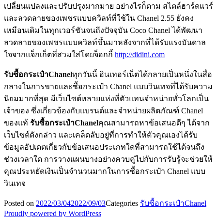
เปลี่ยนแปลงและปรับปรุงมากมาย อย่างไรก็ตาม สไตล์ฮาร์ดแวร์
และลวดลายของเพชรแบบควิลท์ที่ใช้ใน Chanel 2.55 ยังคง
เหมือนเดิมในทุกเวอร์ชันจนถึงปัจจุบัน Coco Chanel ได้พัฒนา
ลวดลายของเพชรแบบควิลท์ขึ้นมาหลังจากที่ได้รับแรงบันดาล
ใจจากแจ็กเก็ตที่สวมใส่โดยจ็อกกี้
http://didini.com
รับซื้อกระเป๋า
Chanel
ทุกวันนี้ อินเทอร์เน็ตได้กลายเป็นหนึ่งในสื่อ
กลางในการขายและซื้อกระเป๋า Chanel แบบวินเทจที่ได้รับความ
นิยมมากที่สุด มีเว็บไซต์หลายแห่งที่ตัวแทนจำหน่ายทั่วโลกเป็น
เจ้าของ ซึ่งเกี่ยวข้องกับแบรนด์และจำหน่ายผลิตภัณฑ์ Chanel
ของแท้
รับซื้อกระเป๋าChanel
คุณสามารถหาข้อเสนอดีๆ ได้จาก
เว็บไซต์ดังกล่าว และเคล็ดลับอยู่ที่การทำให้ตัวคุณเองได้รับ
ข้อมูลอัปเดตเกี่ยวกับข้อเสนอประเภทใดที่สามารถใช้ได้จนถึง
ช่วงเวลาใด การวางแผนบางอย่างควบคู่ไปกับการรับรู้จะช่วยให้
คุณประหยัดเงินเป็นจำนวนมากในการซื้อกระเป๋า Chanel แบบ
วินเทจ
Posted on
2022/03/04
2022/09/03
Categories
รับซื้อกระเป๋าChanel
Proudly powered by WordPress