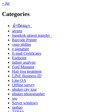
« Jul
Categories
ผ้าปิดจมูก
aerzen
bangkok airport transfer
Barcode Printer
cpap philips
e signature
E-mail Certificates
Endpoint
failure analysis
Ford Mustang
Hair loss treatment
LINE Business ID
Line OA
Offline survey
phuket city tour
phuket photographer
seo
Server windows
taobao
TFRS9