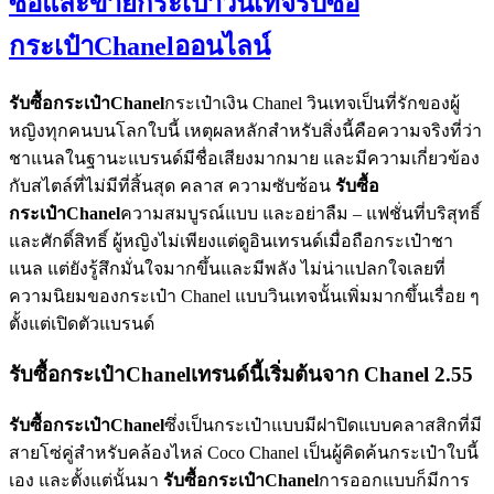
ซื้อและขายกระเป๋าวินเทจรับซื้อ
กระเป๋าChanelออนไลน์
รับซื้อกระเป๋า
Chanel
กระเป๋าเงิน Chanel วินเทจเป็นที่รักของผู้
หญิงทุกคนบนโลกใบนี้ เหตุผลหลักสำหรับสิ่งนี้คือความจริงที่ว่า
ชาแนลในฐานะแบรนด์มีชื่อเสียงมากมาย และมีความเกี่ยวข้อง
กับสไตล์ที่ไม่มีที่สิ้นสุด คลาส ความซับซ้อน
รับซื้อ
กระเป๋า
Chanel
ความสมบูรณ์แบบ และอย่าลืม – แฟชั่นที่บริสุทธิ์
และศักดิ์สิทธิ์ ผู้หญิงไม่เพียงแต่ดูอินเทรนด์เมื่อถือกระเป๋าชา
แนล แต่ยังรู้สึกมั่นใจมากขึ้นและมีพลัง ไม่น่าแปลกใจเลยที่
ความนิยมของกระเป๋า Chanel แบบวินเทจนั้นเพิ่มมากขึ้นเรื่อย ๆ
ตั้งแต่เปิดตัวแบรนด์
รับซื้อกระเป๋าChanelเทรนด์นี้เริ่มต้นจาก Chanel 2.55
รับซื้อกระเป๋า
Chanel
ซึ่งเป็นกระเป๋าแบบมีฝาปิดแบบคลาสสิกที่มี
สายโซ่คู่สำหรับคล้องไหล่ Coco Chanel เป็นผู้คิดค้นกระเป๋าใบนี้
เอง และตั้งแต่นั้นมา
รับซื้อกระเป๋า
Chanel
การออกแบบก็มีการ