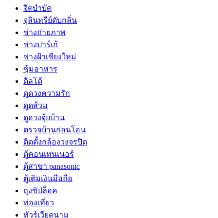
จิตบำบัด
จุลินทรีย์ดับกลิ่น
ช่างถ่ายภาพ
ช่างปาร์เก้
ช่างฝ้าเชียงใหม่
ซุ้มอาหาร
ดิลโด้
ดูดวงความรัก
ดูดส้วม
ดูฮวงจุ้ยบ้าน
ตรวจบ้านก่อนโอน
ติดตั้งกล้องวงจรปิด
ตู้คอนเทนเนอร์
ตู้สาขา panasonic
ตู้เติมเงินมือถือ
ถุงซิปล็อค
ท่องเที่ยว
ทัวร์เวียดนาม