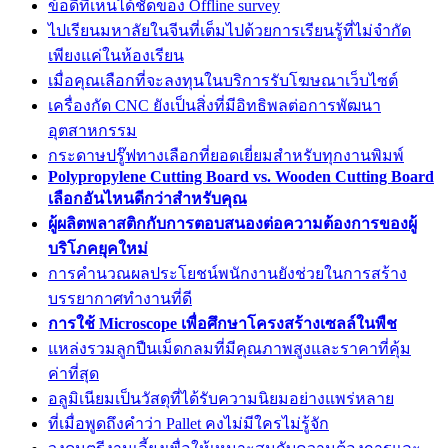
ข้อดีที่เห็นได้ชัดของ Offline survey
ไปเรียนมหาลัยในจีนที่เต็มไปด้วยการเรียนรู้ที่ไม่จำกัด
เพียงแค่ในห้องเรียน
เมื่อคุณเลือกที่จะลงทุนในบริการรับโฆษณาเว็บไซต์
เครื่องกัด CNC ยังเป็นสิ่งที่มีอิทธิพลต่อการพัฒนา
อุตสาหกรรม
กระดาษปรู๊ฟทางเลือกที่ยอดเยี่ยมสำหรับทุกงานพิมพ์
Polypropylene Cutting Board vs. Wooden Cutting Board
เลือกอันไหนดีกว่าสำหรับคุณ
ผู้ผลิตพลาสติกกับการตอบสนองต่อความต้องการของผู้
บริโภคยุคใหม่
การคำนวณผลประโยชน์พนักงานยังช่วยในการสร้าง
บรรยากาศทำงานที่ดี
การใช้ Microscope เพื่อศึกษาโครงสร้างเซลล์ในพืช
แหล่งรวมลูกปืนเม็ดกลมที่มีคุณภาพสูงและราคาที่คุ้ม
ค่าที่สุด
อลูมิเนียมเป็นวัสดุที่ได้รับความนิยมอย่างแพร่หลาย
ที่เมื่อพูดถึงคำว่า Pallet คงไม่มีใครไม่รู้จัก