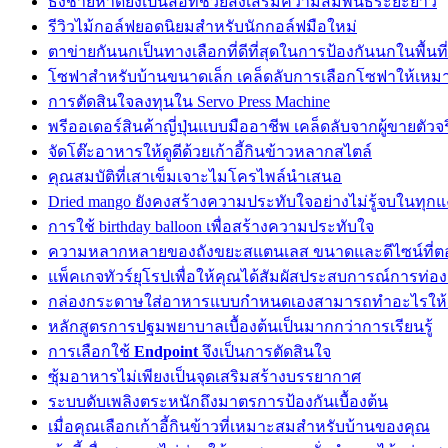
ธงชายหาดยังเป็นสื่อที่ช่วยส่งเสริมความสัมพันธ์ระยะยาว
รีวิวไม้กอล์ฟยอดนิยมสำหรับนักกอล์ฟมือใหม่
ตาข่ายกันนกเป็นทางเลือกที่ดีที่สุดในการป้องกันนกในพื้นท
โซฟาสำหรับบ้านขนาดเล็ก เคล็ดลับการเลือกโซฟาให้เหมาะก
การตัดสินใจลงทุนใน Servo Press Machine
พรีออเดอร์สินค้าญี่ปุ่นแบบมืออาชีพ เคล็ดลับจากผู้ขายตัวจร
จัดโต๊ะอาหารให้ดูดีด้วยเก้าอี้กินข้าวหลากสไตล์
คุณสมบัติที่เสาเข็มเจาะไมโครไพล์นำเสนอ
Dried mango ยังคงสร้างความประทับใจอย่างไม่รู้จบในทุกแง
การใช้ birthday balloon เพื่อสร้างความประทับใจ
ความหลากหลายของถังขยะสแตนเลส ขนาดและดีไซน์ที่ต
แพ็คเกจทัวร์ยุโรปเพื่อให้คุณได้สัมผัสประสบการณ์การท่องเ
กล่องกระดาษใส่อาหารแบบกำหนดเองสามารถทำอะไรให้ก
หลักสูตรการปฐมพยาบาลเบื้องต้นเป็นมากกว่าการเรียนรู้
การเลือกใช้
Endpoint
จึงเป็นการตัดสินใจ
ซุ้มอาหารไม่เพียงเป็นจุดเสริมสร้างบรรยากาศ
ระบบดับเพลิงตระหนักถึงมาตรการป้องกันเบื้องต้น
เมื่อคุณเลือกเก้าอี้กินข้าวที่เหมาะสมสำหรับบ้านของคุณ