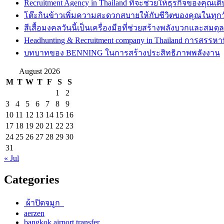
Recruitment Agency in Thailand ที่จะช่วยให้ธุรกิจของคุณเต
โต๊ะกินข้าวเพิ่มความสะดวกสบายให้กับชีวิตของคุณในทุกว
สีเสื้อมงคลวันนี้เป็นเครื่องมือที่ช่วยสร้างพลังบวกและสมดุ
Headhunting & Recruitment company in Thailand การสรรหาท
บทบาทของ BENNING ในการสร้างประสิทธิภาพพลังงาน
August 2026
M
T
W
T
F
S
S
1
2
3
4
5
6
7
8
9
10
11
12
13
14
15
16
17
18
19
20
21
22
23
24
25
26
27
28
29
30
31
« Jul
Categories
ผ้าปิดจมูก
aerzen
bangkok airport transfer