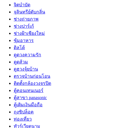
จิตบำบัด
จุลินทรีย์ดับกลิ่น
ช่างถ่ายภาพ
ช่างปาร์เก้
ช่างฝ้าเชียงใหม่
ซุ้มอาหาร
ดิลโด้
ดูดวงความรัก
ดูดส้วม
ดูฮวงจุ้ยบ้าน
ตรวจบ้านก่อนโอน
ติดตั้งกล้องวงจรปิด
ตู้คอนเทนเนอร์
ตู้สาขา panasonic
ตู้เติมเงินมือถือ
ถุงซิปล็อค
ท่องเที่ยว
ทัวร์เวียดนาม