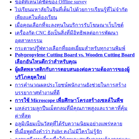
ข้อดีที่เห็นได้ชัดของ Offline survey
ไปเรียนมหาลัยในจีนที่เต็มไปด้วยการเรียนรู้ที่ไม่จำกัด
เพียงแค่ในห้องเรียน
เมื่อคุณเลือกที่จะลงทุนในบริการรับโฆษณาเว็บไซต์
เครื่องกัด CNC ยังเป็นสิ่งที่มีอิทธิพลต่อการพัฒนา
อุตสาหกรรม
กระดาษปรู๊ฟทางเลือกที่ยอดเยี่ยมสำหรับทุกงานพิมพ์
Polypropylene Cutting Board vs. Wooden Cutting Board
เลือกอันไหนดีกว่าสำหรับคุณ
ผู้ผลิตพลาสติกกับการตอบสนองต่อความต้องการของผู้
บริโภคยุคใหม่
การคำนวณผลประโยชน์พนักงานยังช่วยในการสร้าง
บรรยากาศทำงานที่ดี
การใช้ Microscope เพื่อศึกษาโครงสร้างเซลล์ในพืช
แหล่งรวมลูกปืนเม็ดกลมที่มีคุณภาพสูงและราคาที่คุ้ม
ค่าที่สุด
อลูมิเนียมเป็นวัสดุที่ได้รับความนิยมอย่างแพร่หลาย
ที่เมื่อพูดถึงคำว่า Pallet คงไม่มีใครไม่รู้จัก