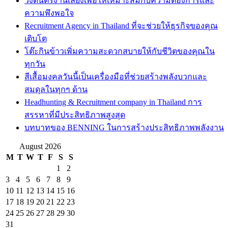
วงดนตรีงานเลี้ยงเพื่อให้เหมาะสมกับความต้องการและ
ความพึงพอใจ
Recruitment Agency in Thailand ที่จะช่วยให้ธุรกิจของคุณ
เติบโต
โต๊ะกินข้าวเพิ่มความสะดวกสบายให้กับชีวิตของคุณใน
ทุกวัน
สีเสื้อมงคลวันนี้เป็นเครื่องมือที่ช่วยสร้างพลังบวกและ
สมดุลในทุกๆ ด้าน
Headhunting & Recruitment company in Thailand การ
สรรหาที่มีประสิทธิภาพสูงสุด
บทบาทของ BENNING ในการสร้างประสิทธิภาพพลังงาน
August 2026
M
T
W
T
F
S
S
1
2
3
4
5
6
7
8
9
10
11
12
13
14
15
16
17
18
19
20
21
22
23
24
25
26
27
28
29
30
31