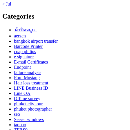
« Jul
Categories
ผ้าปิดจมูก
aerzen
bangkok airport transfer
Barcode Printer
cpap philips
e signature
E-mail Certificates
Endpoint
failure analysis
Ford Mustang
Hair loss treatment
LINE Business ID
Line OA
Offline survey
phuket city tour
phuket photographer
seo
Server windows
taobao
TFRS9