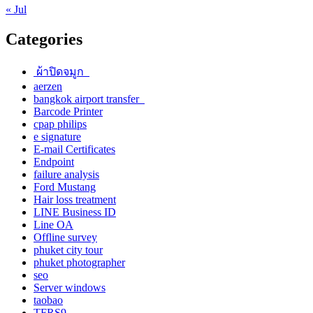
« Jul
Categories
ผ้าปิดจมูก
aerzen
bangkok airport transfer
Barcode Printer
cpap philips
e signature
E-mail Certificates
Endpoint
failure analysis
Ford Mustang
Hair loss treatment
LINE Business ID
Line OA
Offline survey
phuket city tour
phuket photographer
seo
Server windows
taobao
TFRS9