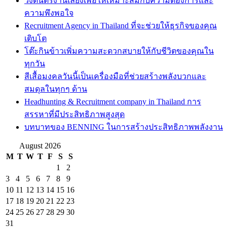
วงดนตรีงานเลี้ยงเพื่อให้เหมาะสมกับความต้องการและ
ความพึงพอใจ
Recruitment Agency in Thailand ที่จะช่วยให้ธุรกิจของคุณ
เติบโต
โต๊ะกินข้าวเพิ่มความสะดวกสบายให้กับชีวิตของคุณใน
ทุกวัน
สีเสื้อมงคลวันนี้เป็นเครื่องมือที่ช่วยสร้างพลังบวกและ
สมดุลในทุกๆ ด้าน
Headhunting & Recruitment company in Thailand การ
สรรหาที่มีประสิทธิภาพสูงสุด
บทบาทของ BENNING ในการสร้างประสิทธิภาพพลังงาน
August 2026
M
T
W
T
F
S
S
1
2
3
4
5
6
7
8
9
10
11
12
13
14
15
16
17
18
19
20
21
22
23
24
25
26
27
28
29
30
31