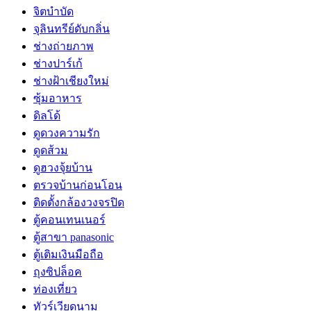
จิตบำบัด
จุลินทรีย์ดับกลิ่น
ช่างถ่ายภาพ
ช่างปาร์เก้
ช่างฝ้าเชียงใหม่
ซุ้มอาหาร
ดิลโด้
ดูดวงความรัก
ดูดส้วม
ดูฮวงจุ้ยบ้าน
ตรวจบ้านก่อนโอน
ติดตั้งกล้องวงจรปิด
ตู้คอนเทนเนอร์
ตู้สาขา panasonic
ตู้เติมเงินมือถือ
ถุงซิปล็อค
ท่องเที่ยว
ทัวร์เวียดนาม