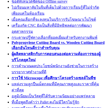
ข้อดีที่เห็นได้ชัดของ Offline survey
ไปเรียนมหาลัยในจีนที่เต็มไปด้วยการเรียนรู้ที่ไม่จำกัด
เพียงแค่ในห้องเรียน
เมื่อคุณเลือกที่จะลงทุนในบริการรับโฆษณาเว็บไซต์
เครื่องกัด CNC ยังเป็นสิ่งที่มีอิทธิพลต่อการพัฒนา
อุตสาหกรรม
กระดาษปรู๊ฟทางเลือกที่ยอดเยี่ยมสำหรับทุกงานพิมพ์
Polypropylene Cutting Board vs. Wooden Cutting Board
เลือกอันไหนดีกว่าสำหรับคุณ
ผู้ผลิตพลาสติกกับการตอบสนองต่อความต้องการของผู้
บริโภคยุคใหม่
การคำนวณผลประโยชน์พนักงานยังช่วยในการสร้าง
บรรยากาศทำงานที่ดี
การใช้ Microscope เพื่อศึกษาโครงสร้างเซลล์ในพืช
แหล่งรวมลูกปืนเม็ดกลมที่มีคุณภาพสูงและราคาที่คุ้ม
ค่าที่สุด
อลูมิเนียมเป็นวัสดุที่ได้รับความนิยมอย่างแพร่หลาย
ที่เมื่อพูดถึงคำว่า Pallet คงไม่มีใครไม่รู้จัก