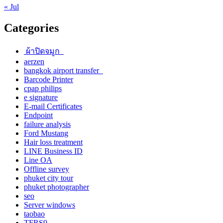
« Jul
Categories
ผ้าปิดจมูก
aerzen
bangkok airport transfer
Barcode Printer
cpap philips
e signature
E-mail Certificates
Endpoint
failure analysis
Ford Mustang
Hair loss treatment
LINE Business ID
Line OA
Offline survey
phuket city tour
phuket photographer
seo
Server windows
taobao
TFRS9