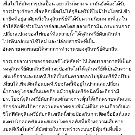
เพื่อไม่ให้เกิดการปนเปื้อน อย่างไรก็ตาม พวกมันยังต้องได้รับ
การบำรุงรักษาเพื่อหลีกเลี่ยงไม่ให้จุลินทรีย์ที่ไม่มีประโยชน์เข้า
มายึดที่อยู่อาศัยหนึ่งในจุลินทรีย์ที่ได้รับความนิยมมากที่สุดใน
ลำไส้คือซึ่งช่วยในการย่อยแลคโตส สลายวิตามิน กระบวนการ
เปลี่ยนแปลงของไฟเบอร์ที่ละลายน้ำได้จุลินทรีย์ดับกลิ่นนำ
โปรตีนกลับมาใช้ใหม่ และปล่อยสารพิษที่เป็น
อันตราย ผลพลอยได้จากการทำงานของจุลินทรีย์ดับกลิ่น
การย่อยอาหารของกรดแอซิโดฟิลัสทำให้เกิดบรรยากาศที่เป็นก
รดจุลินทรีย์ดับกลิ่นซึ่งมักจะป้องกันไม่ให้จุลินทรีย์ที่เป็นอันตราย
เช่น เชื้อราและแบคทีเรียที่เป็นอันตรายออกไปจุลินทรีย์ที่เปรียบ
เทียบได้เพิ่มเติมคือแบคทีเรียชนิดนี้มีอยู่ในปากและเปลี่ยน
น้ำตาลซูโครสเป็นแลคติก แม้ว่าจุลินทรีย์ชนิดนี้จะถือว่ามี
ประโยชน์จุลินทรีย์ดับกลิ่นแต่ก็อาจกระตุ้นให้เกิดคราบพลัคและ
กัดกร่อนฟันได้หากความสะอาดของฟันไม่ดีนัก เช่นเดียวกับแอ
ซิโดฟิลัสจุลินทรีย์ดับกลิ่นชนิดนี้ช่วยป้องกันการติดเชื้อยีสต์และ
สเตรปโตคอคคัสและสเตรปโตคอคคัสที่สร้างความเสียหาย
แบคทีเรียในลำไส้ยังช่วยในการสร้างระบบภูมิคุ้มกันที่แข็ง