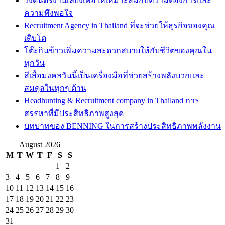
วงดนตรีงานเลี้ยงเพื่อให้เหมาะสมกับความต้องการและ
ความพึงพอใจ
Recruitment Agency in Thailand ที่จะช่วยให้ธุรกิจของคุณ
เติบโต
โต๊ะกินข้าวเพิ่มความสะดวกสบายให้กับชีวิตของคุณใน
ทุกวัน
สีเสื้อมงคลวันนี้เป็นเครื่องมือที่ช่วยสร้างพลังบวกและ
สมดุลในทุกๆ ด้าน
Headhunting & Recruitment company in Thailand การ
สรรหาที่มีประสิทธิภาพสูงสุด
บทบาทของ BENNING ในการสร้างประสิทธิภาพพลังงาน
August 2026
M
T
W
T
F
S
S
1
2
3
4
5
6
7
8
9
10
11
12
13
14
15
16
17
18
19
20
21
22
23
24
25
26
27
28
29
30
31