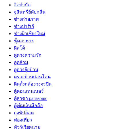
จิตบำบัด
จุลินทรีย์ดับกลิ่น
ช่างถ่ายภาพ
ช่างปาร์เก้
ช่างฝ้าเชียงใหม่
ซุ้มอาหาร
ดิลโด้
ดูดวงความรัก
ดูดส้วม
ดูฮวงจุ้ยบ้าน
ตรวจบ้านก่อนโอน
ติดตั้งกล้องวงจรปิด
ตู้คอนเทนเนอร์
ตู้สาขา panasonic
ตู้เติมเงินมือถือ
ถุงซิปล็อค
ท่องเที่ยว
ทัวร์เวียดนาม