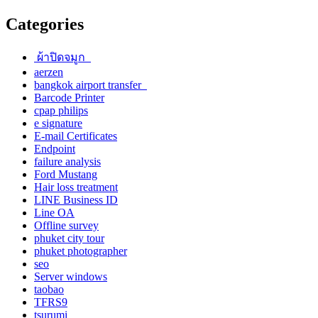
Categories
ผ้าปิดจมูก
aerzen
bangkok airport transfer
Barcode Printer
cpap philips
e signature
E-mail Certificates
Endpoint
failure analysis
Ford Mustang
Hair loss treatment
LINE Business ID
Line OA
Offline survey
phuket city tour
phuket photographer
seo
Server windows
taobao
TFRS9
tsurumi