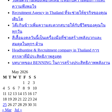
วงดนตรีงานเลี้ยงเพื่อให้เหมาะสมกับความต้องการและ
ความพึงพอใจ
Recruitment Agency in Thailand ที่จะช่วยให้ธุรกิจของคุณ
เติบโต
โต๊ะกินข้าวเพิ่มความสะดวกสบายให้กับชีวิตของคุณใน
ทุกวัน
สีเสื้อมงคลวันนี้เป็นเครื่องมือที่ช่วยสร้างพลังบวกและ
สมดุลในทุกๆ ด้าน
Headhunting & Recruitment company in Thailand การ
สรรหาที่มีประสิทธิภาพสูงสุด
บทบาทของ BENNING ในการสร้างประสิทธิภาพพลังงาน
May 2026
M
T
W
T
F
S
S
1
2
3
4
5
6
7
8
9
10
11
12
13
14
15
16
17
18
19
20
21
22
23
24
25
26
27
28
29
30
31
« Mar
Jul »