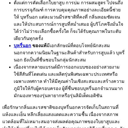
ตั้งแต่การคัดเลือกใบยาสูบ การบ่ม การผสมสูตร ไปจนถึง
การบรรจุภัณฑ์ การควบคุมคุณภาพอย่างละเอียดนี้ช่วย
ให้ บุหรี่นอก แต่ละมวนมีรสชาติที่คงที่ กลิ่นหอมชัดเจน
และให้ประสบการณ์การสูบที่สม่ำเสมอ ผู้บริโภคจึงมั่นใจ
ได้ว่าไม่ว่าจะเลือกซื้อครั้งใด ก็จะได้รับคุณภาพในระดับ
เดียวกันทุกครั้ง
บุหรี่นอก
ของแท้
มีเอกลักษณ์ที่ตอบโจทย์นักสะสม
นอกจากความนิยมในฐานะสินค้าสำหรับการสูบแล้ว บุหรี่
นอก ยังเป็นที่ชื่นชอบในกลุ่มนักสะสม
เนื่องจากหลายแบรนด์มีการออกแบบซองอย่างสวยงาม
ใช้สีสันที่โดดเด่น และผลิตรุ่นพิเศษเฉพาะประเทศหรือ
เฉพาะเทศกาล ทำให้มีคุณค่าในเชิงสะสมและสร้างความ
ภูมิใจให้กับผู้ครอบครอง ผู้ที่ชื่นชอบบุหรี่นอกจำนวนมาก
มักมองหาซองรุ่นหายากหรือรุ่นลิมิเต็ดเอดิชัน
เพื่อรักษากลิ่นและรสชาติของบุหรี่นอกควรจัดเก็บในสถานที่
แห้งและเย็น หลีกเลี่ยงแสงแดดและความชื้น เนื่องจากสภาพ
แวดล้อมที่ไม่เหมาะสมอาจส่งผลต่อคุณภาพของใบยาสูบและ