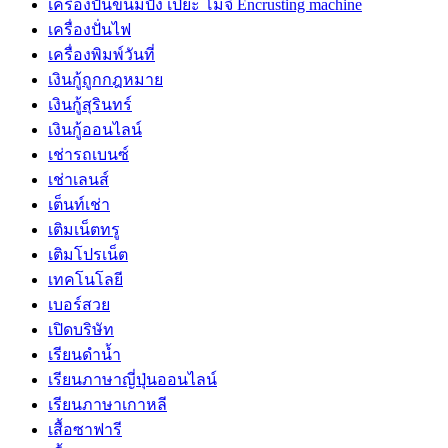
เครื่องปั้นขนมปัง เปี๊ยะ โมจิ Encrusting machine
เครื่องปั่นไฟ
เครื่องพิมพ์วันที่
เงินกู้ถูกกฎหมาย
เงินกู้สุรินทร์
เงินกู้ออนไลน์
เช่ารถเบนซ์
เช่าเลนส์
เต็นท์เช่า
เติมเน็ตทรู
เติมโปรเน็ต
เทคโนโลยี
เบอร์สวย
เปิดบริษัท
เรียนดำน้ำ
เรียนภาษาญี่ปุ่นออนไลน์
เรียนภาษาเกาหลี
เสื้อซาฟารี