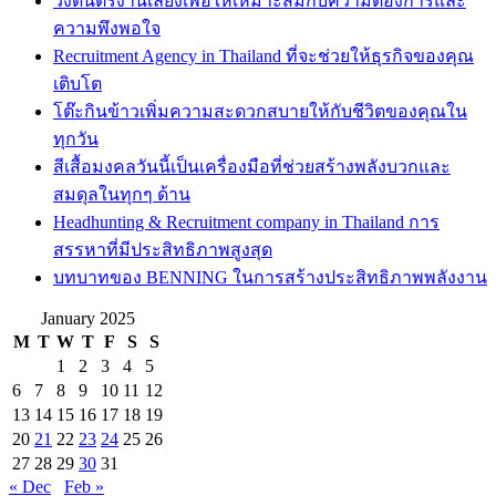
วงดนตรีงานเลี้ยงเพื่อให้เหมาะสมกับความต้องการและ
ความพึงพอใจ
Recruitment Agency in Thailand ที่จะช่วยให้ธุรกิจของคุณ
เติบโต
โต๊ะกินข้าวเพิ่มความสะดวกสบายให้กับชีวิตของคุณใน
ทุกวัน
สีเสื้อมงคลวันนี้เป็นเครื่องมือที่ช่วยสร้างพลังบวกและ
สมดุลในทุกๆ ด้าน
Headhunting & Recruitment company in Thailand การ
สรรหาที่มีประสิทธิภาพสูงสุด
บทบาทของ BENNING ในการสร้างประสิทธิภาพพลังงาน
January 2025
M
T
W
T
F
S
S
1
2
3
4
5
6
7
8
9
10
11
12
13
14
15
16
17
18
19
20
21
22
23
24
25
26
27
28
29
30
31
« Dec
Feb »