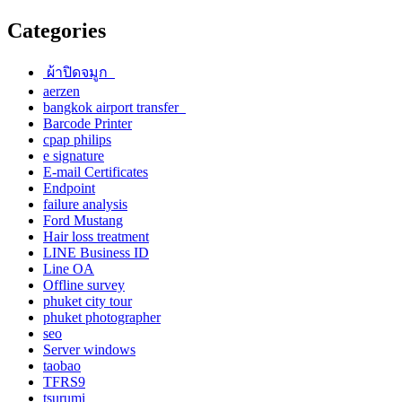
Categories
ผ้าปิดจมูก
aerzen
bangkok airport transfer
Barcode Printer
cpap philips
e signature
E-mail Certificates
Endpoint
failure analysis
Ford Mustang
Hair loss treatment
LINE Business ID
Line OA
Offline survey
phuket city tour
phuket photographer
seo
Server windows
taobao
TFRS9
tsurumi