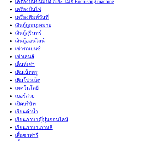
เครื่องปั้นขนมปัง เปี๊ยะ โมจิ Encrusting machine
เครื่องปั่นไฟ
เครื่องพิมพ์วันที่
เงินกู้ถูกกฎหมาย
เงินกู้สุรินทร์
เงินกู้ออนไลน์
เช่ารถเบนซ์
เช่าเลนส์
เต็นท์เช่า
เติมเน็ตทรู
เติมโปรเน็ต
เทคโนโลยี
เบอร์สวย
เปิดบริษัท
เรียนดำน้ำ
เรียนภาษาญี่ปุ่นออนไลน์
เรียนภาษาเกาหลี
เสื้อซาฟารี