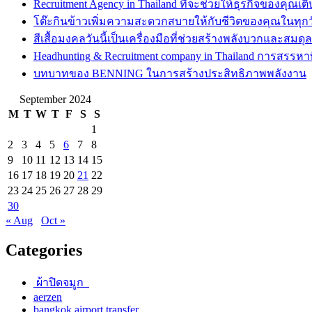
Recruitment Agency in Thailand ที่จะช่วยให้ธุรกิจของคุณเต
โต๊ะกินข้าวเพิ่มความสะดวกสบายให้กับชีวิตของคุณในทุกว
สีเสื้อมงคลวันนี้เป็นเครื่องมือที่ช่วยสร้างพลังบวกและสมดุ
Headhunting & Recruitment company in Thailand การสรรหาท
บทบาทของ BENNING ในการสร้างประสิทธิภาพพลังงาน
September 2024
M
T
W
T
F
S
S
1
2
3
4
5
6
7
8
9
10
11
12
13
14
15
16
17
18
19
20
21
22
23
24
25
26
27
28
29
30
« Aug
Oct »
Categories
ผ้าปิดจมูก
aerzen
bangkok airport transfer