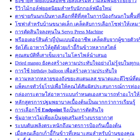
ธงชายหาดยังเป็นสื่อที่ช่วยส่งเสริมความสัมพันธ์ระยะยาว
รีวิวไม้กอล์ฟยอดนิยมสำหรับนักกอล์ฟมือใหม่
ตาข่ายกันนกเป็นทางเลือกที่ดีที่สุดในการป้องกันนกในพื้นท
โซฟาสำหรับบ้านขนาดเล็ก เคล็ดลับการเลือกโซฟาให้เหมาะก
การตัดสินใจลงทุนใน Servo Press Machine
พรีออเดอร์สินค้าญี่ปุ่นแบบมืออาชีพ เคล็ดลับจากผู้ขายตัวจร
จัดโต๊ะอาหารให้ดูดีด้วยเก้าอี้กินข้าวหลากสไตล์
คุณสมบัติที่เสาเข็มเจาะไมโครไพล์นำเสนอ
Dried mango ยังคงสร้างความประทับใจอย่างไม่รู้จบในทุกแง
การใช้ birthday balloon เพื่อสร้างความประทับใจ
ความหลากหลายของถังขยะสแตนเลส ขนาดและดีไซน์ที่ต
แพ็คเกจทัวร์ยุโรปเพื่อให้คุณได้สัมผัสประสบการณ์การท่องเ
กล่องกระดาษใส่อาหารแบบกำหนดเองสามารถทำอะไรให้ก
หลักสูตรการปฐมพยาบาลเบื้องต้นเป็นมากกว่าการเรียนรู้
การเลือกใช้
Endpoint
จึงเป็นการตัดสินใจ
ซุ้มอาหารไม่เพียงเป็นจุดเสริมสร้างบรรยากาศ
ระบบดับเพลิงตระหนักถึงมาตรการป้องกันเบื้องต้น
เมื่อคุณเลือกเก้าอี้กินข้าวที่เหมาะสมสำหรับบ้านของคุณ