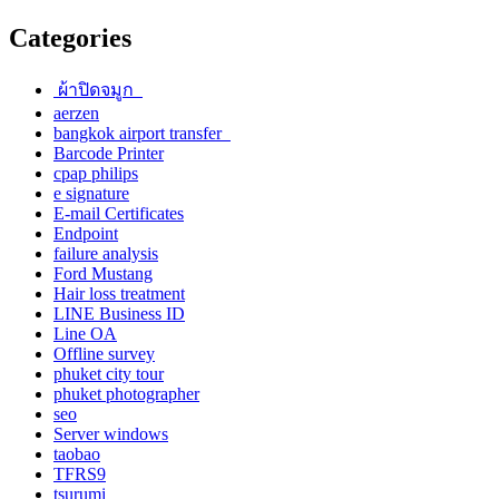
Categories
ผ้าปิดจมูก
aerzen
bangkok airport transfer
Barcode Printer
cpap philips
e signature
E-mail Certificates
Endpoint
failure analysis
Ford Mustang
Hair loss treatment
LINE Business ID
Line OA
Offline survey
phuket city tour
phuket photographer
seo
Server windows
taobao
TFRS9
tsurumi