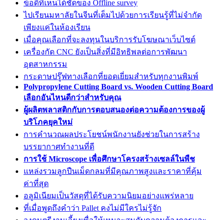
ข้อดีที่เห็นได้ชัดของ Offline survey
ไปเรียนมหาลัยในจีนที่เต็มไปด้วยการเรียนรู้ที่ไม่จำกัด
เพียงแค่ในห้องเรียน
เมื่อคุณเลือกที่จะลงทุนในบริการรับโฆษณาเว็บไซต์
เครื่องกัด CNC ยังเป็นสิ่งที่มีอิทธิพลต่อการพัฒนา
อุตสาหกรรม
กระดาษปรู๊ฟทางเลือกที่ยอดเยี่ยมสำหรับทุกงานพิมพ์
Polypropylene Cutting Board vs. Wooden Cutting Board
เลือกอันไหนดีกว่าสำหรับคุณ
ผู้ผลิตพลาสติกกับการตอบสนองต่อความต้องการของผู้
บริโภคยุคใหม่
การคำนวณผลประโยชน์พนักงานยังช่วยในการสร้าง
บรรยากาศทำงานที่ดี
การใช้ Microscope เพื่อศึกษาโครงสร้างเซลล์ในพืช
แหล่งรวมลูกปืนเม็ดกลมที่มีคุณภาพสูงและราคาที่คุ้ม
ค่าที่สุด
อลูมิเนียมเป็นวัสดุที่ได้รับความนิยมอย่างแพร่หลาย
ที่เมื่อพูดถึงคำว่า Pallet คงไม่มีใครไม่รู้จัก