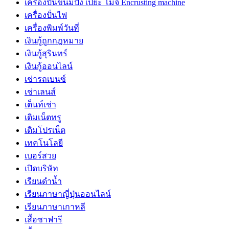
เครื่องปั้นขนมปัง เปี๊ยะ โมจิ Encrusting machine
เครื่องปั่นไฟ
เครื่องพิมพ์วันที่
เงินกู้ถูกกฎหมาย
เงินกู้สุรินทร์
เงินกู้ออนไลน์
เช่ารถเบนซ์
เช่าเลนส์
เต็นท์เช่า
เติมเน็ตทรู
เติมโปรเน็ต
เทคโนโลยี
เบอร์สวย
เปิดบริษัท
เรียนดำน้ำ
เรียนภาษาญี่ปุ่นออนไลน์
เรียนภาษาเกาหลี
เสื้อซาฟารี