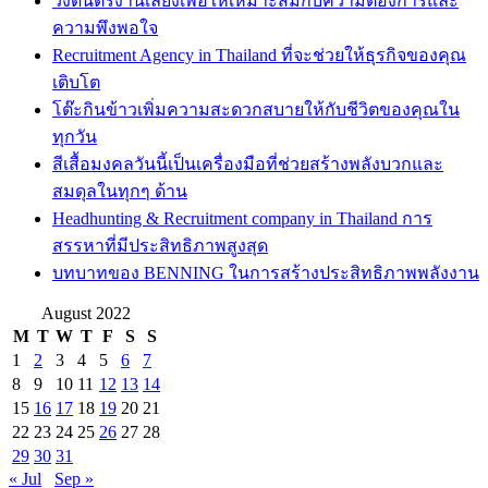
วงดนตรีงานเลี้ยงเพื่อให้เหมาะสมกับความต้องการและ
ความพึงพอใจ
Recruitment Agency in Thailand ที่จะช่วยให้ธุรกิจของคุณ
เติบโต
โต๊ะกินข้าวเพิ่มความสะดวกสบายให้กับชีวิตของคุณใน
ทุกวัน
สีเสื้อมงคลวันนี้เป็นเครื่องมือที่ช่วยสร้างพลังบวกและ
สมดุลในทุกๆ ด้าน
Headhunting & Recruitment company in Thailand การ
สรรหาที่มีประสิทธิภาพสูงสุด
บทบาทของ BENNING ในการสร้างประสิทธิภาพพลังงาน
August 2022
M
T
W
T
F
S
S
1
2
3
4
5
6
7
8
9
10
11
12
13
14
15
16
17
18
19
20
21
22
23
24
25
26
27
28
29
30
31
« Jul
Sep »